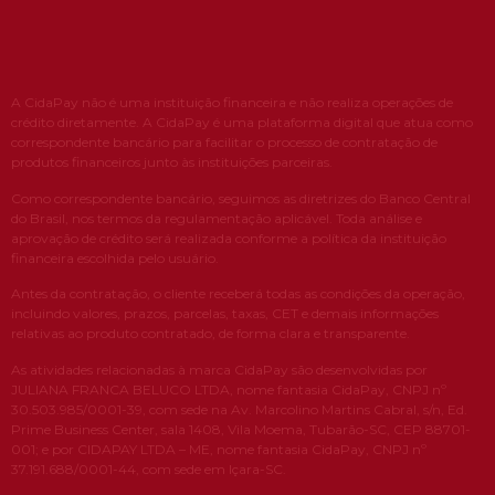
A CidaPay não é uma instituição financeira e não realiza operações de
crédito diretamente. A CidaPay é uma plataforma digital que atua como
correspondente bancário para facilitar o processo de contratação de
produtos financeiros junto às instituições parceiras.
Como correspondente bancário, seguimos as diretrizes do Banco Central
do Brasil, nos termos da regulamentação aplicável. Toda análise e
aprovação de crédito será realizada conforme a política da instituição
financeira escolhida pelo usuário.
Antes da contratação, o cliente receberá todas as condições da operação,
incluindo valores, prazos, parcelas, taxas, CET e demais informações
relativas ao produto contratado, de forma clara e transparente.
As atividades relacionadas à marca CidaPay são desenvolvidas por
JULIANA FRANCA BELUCO LTDA, nome fantasia CidaPay, CNPJ nº
30.503.985/0001-39, com sede na Av. Marcolino Martins Cabral, s/n, Ed.
Prime Business Center, sala 1408, Vila Moema, Tubarão-SC, CEP 88701-
001; e por CIDAPAY LTDA – ME, nome fantasia CidaPay, CNPJ nº
37.191.688/0001-44, com sede em Içara-SC.