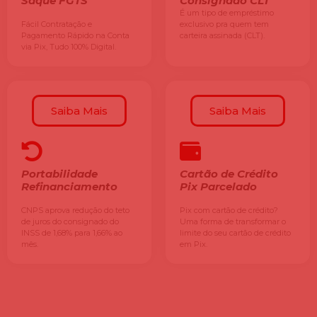
Saque FGTS
Consignado CLT
É um tipo de empréstimo
Fácil Contratação e
exclusivo pra quem tem
Pagamento Rápido na Conta
carteira assinada (CLT).
via Pix, Tudo 100% Digital.
Saiba Mais
Saiba Mais
Portabilidade
Cartão de Crédito
Refinanciamento
Pix Parcelado
CNPS aprova redução do teto
Pix com cartão de crédito?
de juros do consignado do
Uma forma de transformar o
INSS de 1,68% para 1,66% ao
limite do seu cartão de crédito
mês.
em Pix.