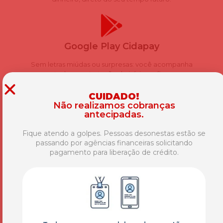
Google Play Cidapay
Sem letras miúdas ou surpresas: você acompanha
toda a contratação do início ao fim.
CUIDADO!
Não realizamos cobranças
antecipadas.
Exclusividade
Fique atendo a golpes. Pessoas desonestas estão se
Aqui você conta com uma equipe pronta para te
passando por agências financeiras solicitando
ajudar a alcançar seus sonhos.
pagamento para liberação de crédito.
Atendimento Humanizado
Além do atendimento online personalizado e
único para cada cliente, atendemos à domicílio.